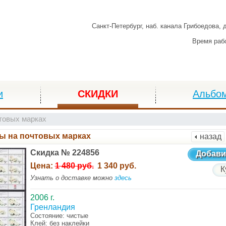
Санкт-Петербург,
наб. канала Грибоедова, 
Время раб
и
СКИДКИ
Альбо
товых марках
ы на почтовых марках
назад
Скидка № 224856
Добави
Цена:
1 480 руб.
1 340 руб.
К
Узнать о доставке можно
здесь
2006 г.
Гренландия
Состояние: чистые
Клей: без наклейки