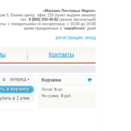
«Магазин Почтовых Марок»
дом 5, Бизнес-центр, офис 215 (пункт выдачи заказов)
тел.
8 (800) 550-40-82
(звонок бесплатный)
оты:
c понедельника по воскресенье,
c 10-00 до 20-00
кроме праздничных и "
нерабочих
" дней
регистрация
вход
|
мы
Контакты
вперед
Корзина
ть в корзину
Лотов:
0
шт.
На сумму:
0
руб.
упить в 1 клик