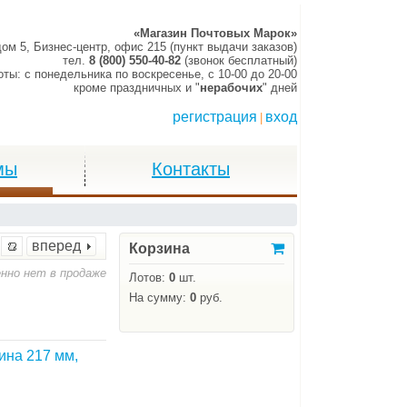
«Магазин Почтовых Марок»
дом 5, Бизнес-центр, офис 215 (пункт выдачи заказов)
тел.
8 (800) 550-40-82
(звонок бесплатный)
оты:
c понедельника по воскресенье,
c 10-00 до 20-00
кроме праздничных и "
нерабочих
" дней
регистрация
вход
|
мы
Контакты
м, черный фон, открывание сверху, в уп. 25 шт.
вперед
Корзина
нно нет в продаже
Лотов:
0
шт.
На сумму:
0
руб.
ина 217 мм,