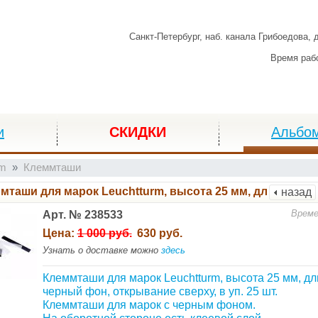
Санкт-Петербург,
наб. канала Грибоедова, 
Время раб
и
СКИДКИ
Альбо
rm
Клеммташи
мташи для марок Leuchtturm, высота 25 мм, длина 217 м
назад
Време
Арт. № 238533
Цена:
1 000 руб.
630 руб.
Узнать о доставке можно
здесь
Клеммташи для марок Leuchtturm, высота 25 мм, дл
черный фон, открывание сверху, в уп. 25 шт.
Клеммташи для марок с черным фоном.