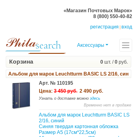
«Магазин Почтовых Марок»
8 (800) 550-40-82
регистрация
вход
|
Аксессуары
Корзина
0
шт. /
0
руб.
Альбом для марок Leuchtturm BASIC LS 2/16, синий
Арт. № 110195
Цена:
3 450 руб.
2 490 руб.
Узнать о доставке можно
здесь
Временно нет в продаже
Альбом для марок Leuchtturm BASIC LS
2/16, синий
Синяя твердая картонная обложка
Размер А5 (17см*22,5см)