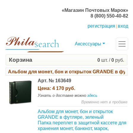
«Магазин Почтовых Марок»
8 (800) 550-40-82
регистрация
вход
|
Аксессуары
Корзина
0
шт. /
0
руб.
Альбом для монет, бон и открыток GRANDE в футл
Арт. № 163649
Цена:
4 170 руб.
Узнать о доставке можно
здесь
Временно нет в продаже
Альбом для монет, бон и открыток
GRANDE в футляре, зеленый
Папка переплет в защитной кассете для
хранения монет, банкнот, марок,