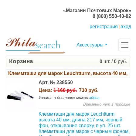
«Магазин Почтовых Марок»
8 (800) 550-40-82
регистрация
вход
|
Аксессуары
Корзина
0
шт. /
0
руб.
Клеммташи для марок Leuchtturm, высота 40 мм, дли
Арт. № 238550
Цена:
1 160 руб.
730 руб.
Узнать о доставке можно
здесь
Временно нет в продаже
Клеммташи для марок Leuchtturm,
высота 40 мм, длина 217 мм, черный
фон, открывание сверху, в уп. 25 шт.
Клеммташи для марок с черным фоном.