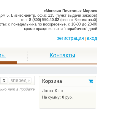
«Магазин Почтовых Марок»
дом 5, Бизнес-центр, офис 215 (пункт выдачи заказов)
тел.
8 (800) 550-40-82
(звонок бесплатный)
оты:
c понедельника по воскресенье,
c 10-00 до 20-00
кроме праздничных и "
нерабочих
" дней
регистрация
вход
|
мы
Контакты
вперед
Корзина
нно нет в продаже
Лотов:
0
шт.
На сумму:
0
руб.