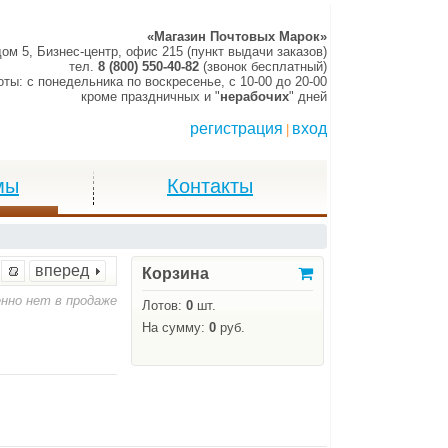
«Магазин Почтовых Марок»
дом 5, Бизнес-центр, офис 215 (пункт выдачи заказов)
тел.
8 (800) 550-40-82
(звонок бесплатный)
оты:
c понедельника по воскресенье,
c 10-00 до 20-00
кроме праздничных и "
нерабочих
" дней
регистрация
вход
|
мы
Контакты
вперед
Корзина
нно нет в продаже
Лотов:
0
шт.
На сумму:
0
руб.