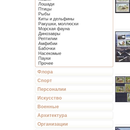
Лошади
Птицы
Рыбы
Киты и дельфины
Ракушки, моллюски
Морская фауна
Динозавры
Рептилии
Амфибии
Бабочки
Насекомые
Пауки
Прочее
Флора
Спорт
Персоналии
Искусство
Военные
Архитектура
Организации