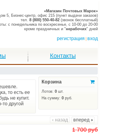
«Магазин Почтовых Марок»
дом 5, Бизнес-центр, офис 215 (пункт выдачи заказов)
тел.
8 (800) 550-40-82
(звонок бесплатный)
оты:
c понедельника по воскресенье,
c 10-00 до 20-00
кроме праздничных и "
нерабочих
" дней
регистрация
вход
|
мы
Контакты
Корзина
дешевле.
Лотов:
0
шт.
а, то есть ее
удь не купит.
На сумму:
0
руб.
о-то другой
назад
вперед
1 700 руб