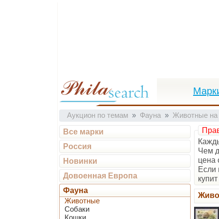
Марк
Аукцион по темам
Фауна
Животные на
Прав
Все марки
Кажды
Россия
Чем д
цена 
Новинки
Если 
Довоенная Европа
купит 
Фауна
Живо
Животные
Собаки
Кошки