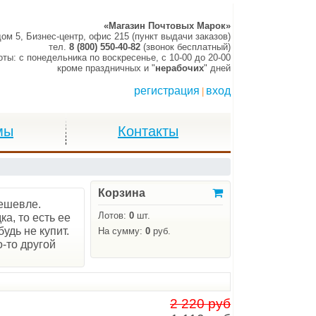
«Магазин Почтовых Марок»
дом 5, Бизнес-центр, офис 215 (пункт выдачи заказов)
тел.
8 (800) 550-40-82
(звонок бесплатный)
оты:
c понедельника по воскресенье,
c 10-00 до 20-00
кроме праздничных и "
нерабочих
" дней
регистрация
вход
|
мы
Контакты
Корзина
дешевле.
Лотов:
0
шт.
а, то есть ее
удь не купит.
На сумму:
0
руб.
о-то другой
2 220 руб