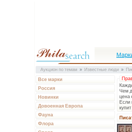
Марк
Аукцион по темам
Известные люди
Пи
Прав
Все марки
Кажды
Россия
Чем д
цена 
Новинки
Если 
Довоенная Европа
купит 
Фауна
Писа
Флора