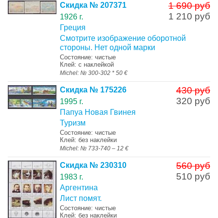
1 690 руб
Скидка № 207371
1 210 руб
1926 г.
Греция
Смотрите изображение оборотной
стороны. Нет одной марки
Состояние: чистые
Клей: с наклейкой
Michel: № 300-302 * 50 €
430 руб
Скидка № 175226
320 руб
1995 г.
Папуа Новая Гвинея
Туризм
Состояние: чистые
Клей: без наклейки
Michel: № 733-740 – 12 €
560 руб
Скидка № 230310
510 руб
1983 г.
Аргентина
Лист помят.
Состояние: чистые
Клей: без наклейки