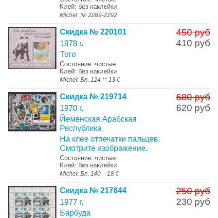
Клей: без наклейки
Michel: № 2289-2292
450 руб
Скидка № 220101
410 руб
1978 г.
Того
Состояние: чистые
Клей: без наклейки
Michel: Бл. 124 ** 13 €
680 руб
Скидка № 219714
620 руб
1970 г.
Йеменская Арабская
Республика
На клее отпечатки пальцев.
Смотрите изображение.
Состояние: чистые
Клей: без наклейки
Michel: Бл. 140 – 18 €
250 руб
Скидка № 217644
230 руб
1977 г.
Барбуда