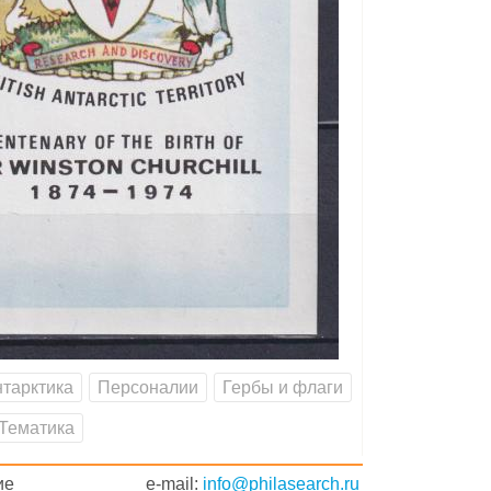
тарктика
Персоналии
Гербы и флаги
Тематика
ие
e-mail:
info@philasearch.ru