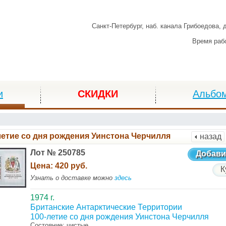
Санкт-Петербург,
наб. канала Грибоедова, 
Время раб
и
СКИДКИ
Альбо
летие со дня рождения Уинстона Черчилля
назад
Лот № 250785
Добави
Цена:
420 руб.
К
Узнать о доставке можно
здесь
1974 г.
Британские Антарктические Территории
100-летие со дня рождения Уинстона Черчилля
Состояние: чистые