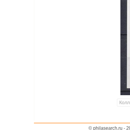
Колл
© philasearch.ru - 