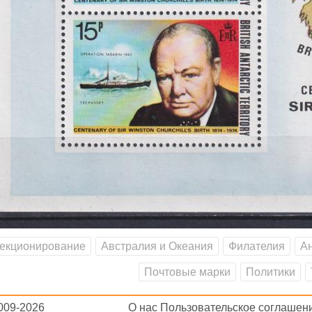
екционирование
Австралия и Океания
Филателия
Ан
Почтовые марки
Политики
2009-2026
О нас
Пользовательское соглашен