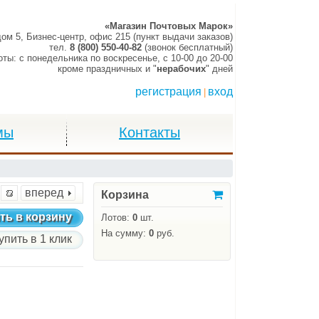
«Магазин Почтовых Марок»
дом 5, Бизнес-центр, офис 215 (пункт выдачи заказов)
тел.
8 (800) 550-40-82
(звонок бесплатный)
оты:
c понедельника по воскресенье,
c 10-00 до 20-00
кроме праздничных и "
нерабочих
" дней
регистрация
вход
|
мы
Контакты
вперед
Корзина
ть в корзину
Лотов:
0
шт.
На сумму:
0
руб.
упить в 1 клик