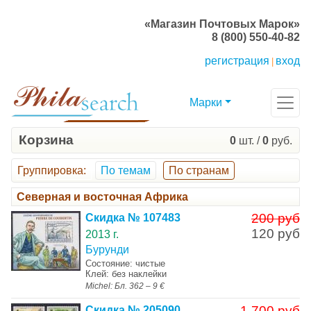
«Магазин Почтовых Марок»
8 (800) 550-40-82
регистрация
вход
|
Марки
Корзина
0
шт. /
0
руб.
Группировка
:
По темам
По странам
Северная и восточная Африка
200 руб
Скидка № 107483
120 руб
2013 г.
Бурунди
Состояние: чистые
Клей: без наклейки
Michel: Бл. 362 – 9 €
1 700 руб
Скидка № 205090