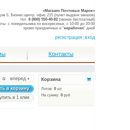
«Магазин Почтовых Марок»
дом 5, Бизнес-центр, офис 215 (пункт выдачи заказов)
тел.
8 (800) 550-40-82
(звонок бесплатный)
оты:
c понедельника по воскресенье,
c 10-00 до 20-00
кроме праздничных и "
нерабочих
" дней
регистрация
вход
|
мы
Контакты
вперед
Корзина
ть в корзину
Лотов:
0
шт.
На сумму:
0
руб.
упить в 1 клик