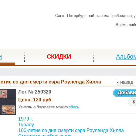
Санкт-Петербург,
наб. канала Грибоедова, 
Время раб
и
СКИДКИ
Альбо
летие со дня смерти сэра Роуленда Хилла
назад
Лот № 250320
Добави
Цена:
120 руб.
К
Узнать о доставке можно
здесь
1979 г.
Тувалу
100-летие со дня смерти сэра Роуленда Хилла