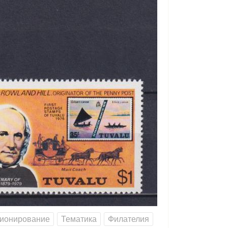
ионирование
Тематика
Филателия