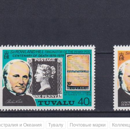
стралия и Океания
Тувалу
Почтовые марки
Коллекц