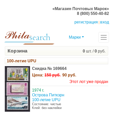
«Магазин Почтовых Марок»
8 (800) 550-40-82
регистрация
вход
|
Марки
Корзина
0
шт. /
0
руб.
100-летие UPU
Скидка № 169664
Цена:
150 руб.
90 руб.
Этот лот уже продан
1974 г.
Острова Питкэрн
100-летие UPU
Состояние: чистые
Клей: без наклейки