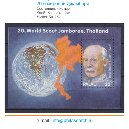
20-й мировой Джамбори
Состояние: чистые
Клей: без наклейки
Michel: Бл. 161
e-mail:
info@philasearch.ru