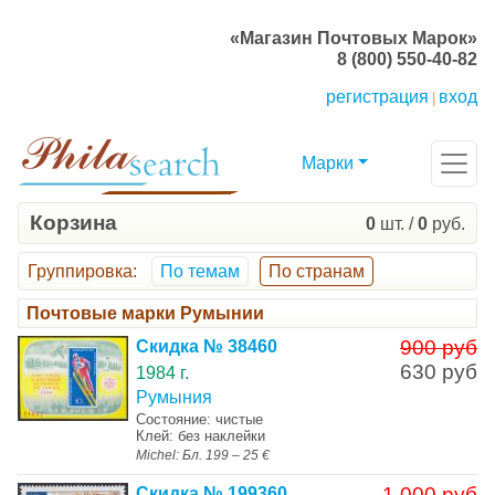
«Магазин Почтовых Марок»
8 (800) 550-40-82
регистрация
вход
|
Марки
Корзина
0
шт. /
0
руб.
Группировка
:
По темам
По странам
Почтовые марки Румынии
900 руб
Скидка № 38460
630 руб
1984 г.
Румыния
Состояние: чистые
Клей: без наклейки
Michel: Бл. 199 – 25 €
1 000 руб
Скидка № 199360