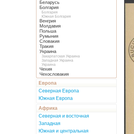
Беларусь
Болгария
Болгария
Южная Болгария
Венгрия
Молдавия
Польша
Румыния
Словакия
Тракия
Украина
Закарпатская Украина
Западная Украина
Украина
Чехия
Чехословакия
Европа
Северная Европа
Южная Европа
Африка
Северная и восточная
Западная
Южная и центральная