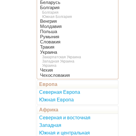
Беларусь
Болгария
Болгария
Южная Болгария
Венгрия
Молдавия
Польша
Румыния
Словакия
Тракия
Украина
Закарпатская Украина
Западная Украина
Украина
Чехия
Чехословакия
Европа
Северная Европа
Южная Европа
Африка
Северная и восточная
Западная
Южная и центральная