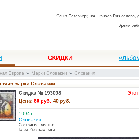
Санкт-Петербург,
наб. канала Грибоедова, 
Время раб
и
СКИДКИ
Альбо
ная Европа
Марки Словакии
Словакия
овые марки Словакии
Скидка № 193098
Этот
Цена:
60 руб.
40 руб.
1994 г.
Словакия
Состояние: чистые
Клей: без наклейки