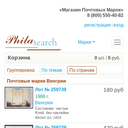
«Магазин Почтовых Марок»
8 (800) 550-40-82
регистрация
вход
|
Марки
Корзина
0
шт. /
0
руб.
Группировка
:
По темам
По странам
Почтовые марки Венгрии
180 руб
Лот № 259739
1986 г.
Венгрия
Состояние: чистые
Клей: без наклейки
Michel: Бл. 185А
420 руб
Лот № 259729