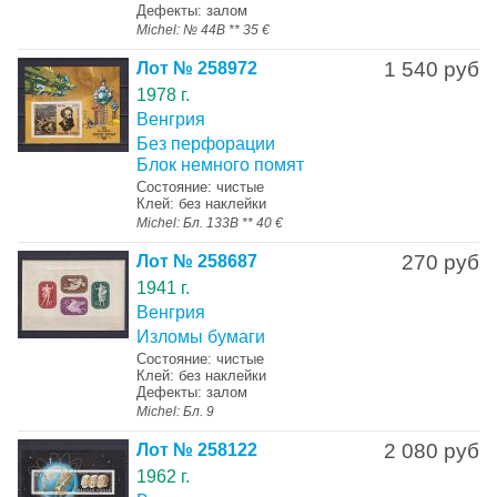
Дефекты: залом
Michel: № 44В ** 35 €
1 540 руб
Лот № 258972
1978 г.
Венгрия
Без перфорации
Блок немного помят
Состояние: чистые
Клей: без наклейки
Michel: Бл. 133B ** 40 €
270 руб
Лот № 258687
1941 г.
Венгрия
Изломы бумаги
Состояние: чистые
Клей: без наклейки
Дефекты: залом
Michel: Бл. 9
2 080 руб
Лот № 258122
1962 г.