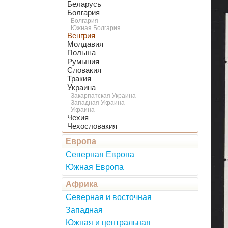
Беларусь
Болгария
Болгария
Южная Болгария
Венгрия
Молдавия
Польша
Румыния
Словакия
Тракия
Украина
Закарпатская Украина
Западная Украина
Украина
Чехия
Чехословакия
Европа
Северная Европа
Южная Европа
Африка
Северная и восточная
Западная
Южная и центральная