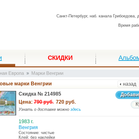
Санкт-Петербург,
наб. канала Грибоедова, 
Время раб
и
СКИДКИ
Альбо
ная Европа
Марки Венгрии
овые марки Венгрии
назад
Скидка № 214985
Добави
Цена:
790 руб.
720 руб.
К
Узнать о доставке можно
здесь
1983 г.
Венгрия
Состояние: чистые
Клей: без наклейки