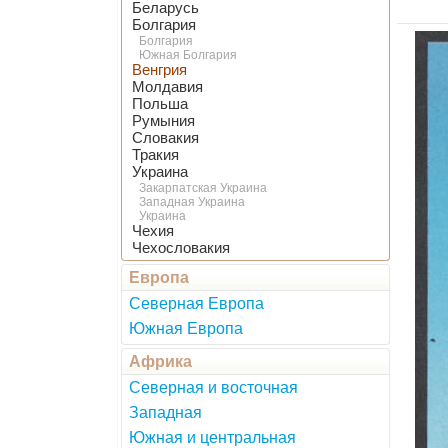
Беларусь
Болгария
Болгария
Южная Болгария
Венгрия
Молдавия
Польша
Румыния
Словакия
Тракия
Украина
Закарпатская Украина
Западная Украина
Украина
Чехия
Чехословакия
Европа
Северная Европа
Южная Европа
Африка
Северная и восточная
Западная
Южная и центральная