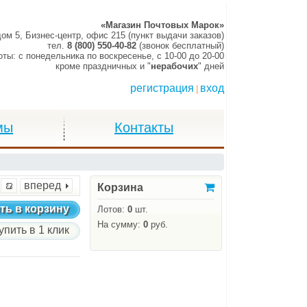
«Магазин Почтовых Марок»
дом 5, Бизнес-центр, офис 215 (пункт выдачи заказов)
тел.
8 (800) 550-40-82
(звонок бесплатный)
оты:
c понедельника по воскресенье,
c 10-00 до 20-00
кроме праздничных и "
нерабочих
" дней
регистрация
вход
|
мы
Контакты
вперед
Корзина
ть в корзину
Лотов:
0
шт.
На сумму:
0
руб.
упить в 1 клик