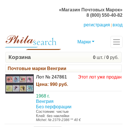
«Магазин Почтовых Марок»
8 (800) 550-40-82
регистрация
вход
|
Марки
Корзина
0
шт. /
0
руб.
Почтовые марки Венгрии
Лот № 247861
Этот лот уже продан
Цена:
990 руб.
1968 г.
Венгрия
Без перфорации
Состояние: чистые
Клей: без наклейки
Michel: № 2379-2386 ** 40 €