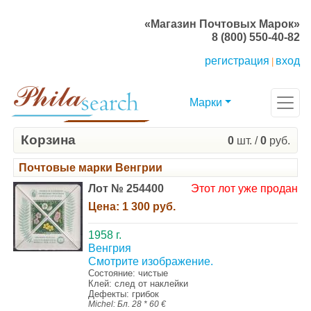
«Магазин Почтовых Марок»
8 (800) 550-40-82
регистрация
вход
|
Марки
Корзина
0
шт. /
0
руб.
Почтовые марки Венгрии
Лот № 254400
Этот лот уже продан
Цена:
1 300 руб.
1958 г.
Венгрия
Смотрите изображение.
Состояние: чистые
Клей: след от наклейки
Дефекты: грибок
Michel: Бл. 28 * 60 €