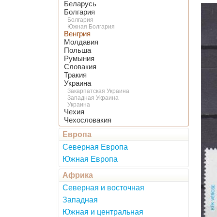
Беларусь
Болгария
Болгария
Южная Болгария
Венгрия
Молдавия
Польша
Румыния
Словакия
Тракия
Украина
Закарпатская Украина
Западная Украина
Украина
Чехия
Чехословакия
Европа
Северная Европа
Южная Европа
Африка
Северная и восточная
Западная
Южная и центральная