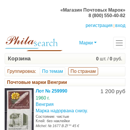
«Магазин Почтовых Марок»
8 (800) 550-40-82
регистрация
вход
|
Марки
Корзина
0
шт. /
0
руб.
Группировка
:
По темам
По странам
Почтовые марки Венгрии
1 200 руб
Лот № 259990
1960 г.
Венгрия
Марка надорвана снизу.
Состояние: чистые
Клей: без наклейки
Michel: № 1677 B Zf ** 45 €