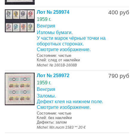
400 руб
Лот № 259974
1959 г.
Венгрия
Изломы бумаги.
У части марок чёрные точки на
оборотных сторонах.
Смотрите изображение.
Состояние: чистые
Клей: след от наклейки
Michel: № 1601B-1608B
790 руб
Лот № 259972
1959 г.
Венгрия
Заломы.
Дефект клея на нижнем поле.
Смотрите изображение.
Состояние: чистые
Клей: без наклейки
Дефекты: залом
Michel: Мл.лист 1583 ** 20 €