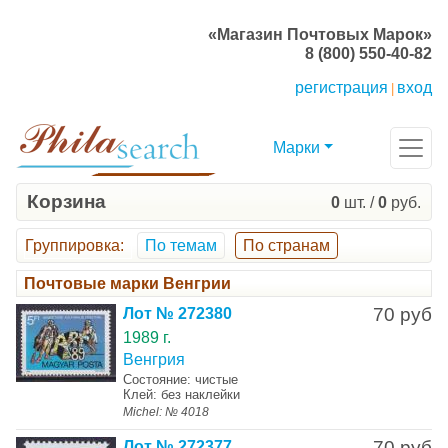
«Магазин Почтовых Марок»
8 (800) 550-40-82
регистрация
вход
|
Марки
Корзина
0
шт. /
0
руб.
Группировка
:
По темам
По странам
Почтовые марки Венгрии
70 руб
Лот № 272380
1989 г.
Венгрия
Состояние: чистые
Клей: без наклейки
Michel: № 4018
70 руб
Лот № 272377