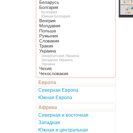
Беларусь
Болгария
Болгария
Южная Болгария
Венгрия
Молдавия
Польша
Румыния
Словакия
Тракия
Украина
Закарпатская Украина
Западная Украина
Украина
Чехия
Чехословакия
Европа
Северная Европа
Южная Европа
Африка
Северная и восточная
Западная
Южная и центральная