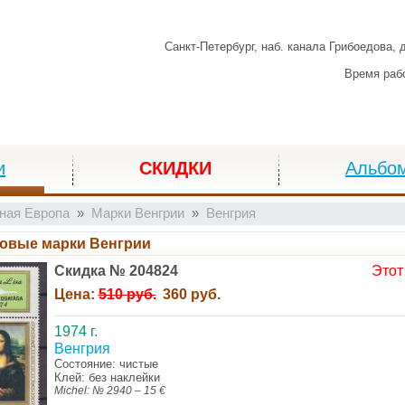
Санкт-Петербург,
наб. канала Грибоедова, 
Время раб
и
СКИДКИ
Альбо
ная Европа
Марки Венгрии
Венгрия
овые марки Венгрии
Скидка № 204824
Этот
Цена:
510 руб.
360 руб.
1974 г.
Венгрия
Состояние: чистые
Клей: без наклейки
Michel: № 2940 – 15 €