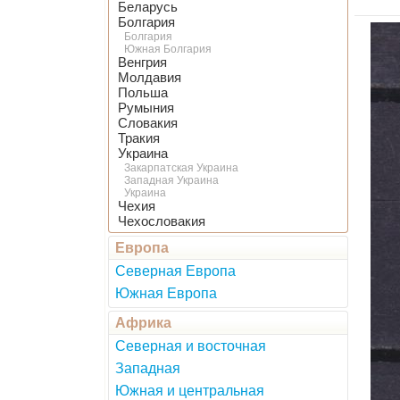
Беларусь
Болгария
Болгария
Южная Болгария
Венгрия
Молдавия
Польша
Румыния
Словакия
Тракия
Украина
Закарпатская Украина
Западная Украина
Украина
Чехия
Чехословакия
Европа
Северная Европа
Южная Европа
Африка
Северная и восточная
Западная
Южная и центральная