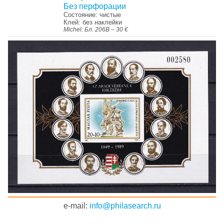
Без перфорации
Состояние: чистые
Клей: без наклейки
Michel: Бл. 206B – 30 €
e-mail:
info@philasearch.ru