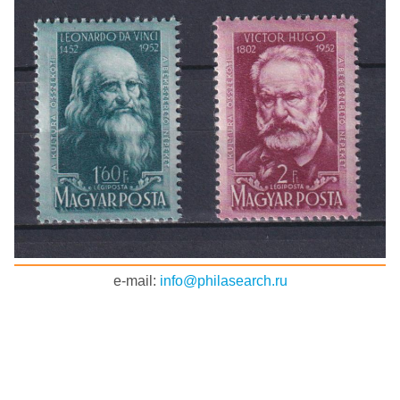
e-mail:
info@philasearch.ru