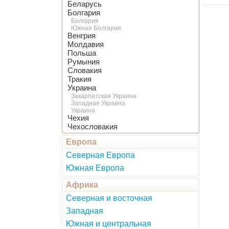
Беларусь
Болгария
Болгария
Южная Болгария
Венгрия
Молдавия
Польша
Румыния
Словакия
Тракия
Украина
Закарпатская Украина
Западная Украина
Украина
Чехия
Чехословакия
Европа
Северная Европа
Южная Европа
Африка
Северная и восточная
Западная
Южная и центральная