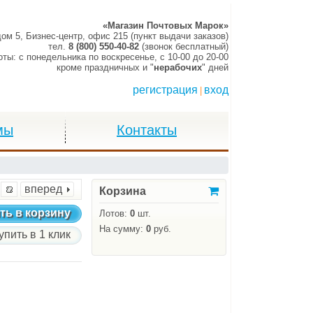
«Магазин Почтовых Марок»
дом 5, Бизнес-центр, офис 215 (пункт выдачи заказов)
тел.
8 (800) 550-40-82
(звонок бесплатный)
оты:
c понедельника по воскресенье,
c 10-00 до 20-00
кроме праздничных и "
нерабочих
" дней
регистрация
вход
|
мы
Контакты
вперед
Корзина
ть в корзину
Лотов:
0
шт.
На сумму:
0
руб.
упить в 1 клик