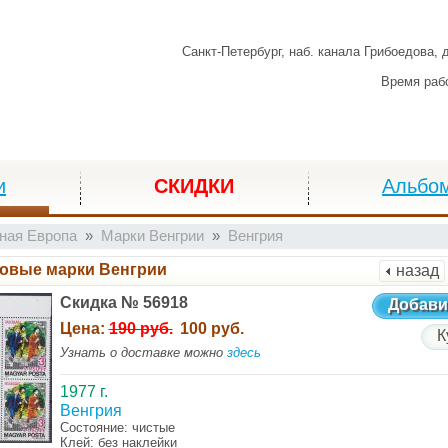
Санкт-Петербург,
наб. канала Грибоедова, 
Время раб
и
СКИДКИ
Альбо
ная Европа
Марки Венгрии
Венгрия
овые марки Венгрии
назад
Скидка № 56918
Добави
Цена:
190 руб.
100 руб.
К
Узнать о доставке можно
здесь
1977 г.
Венгрия
Состояние: чистые
Клей: без наклейки