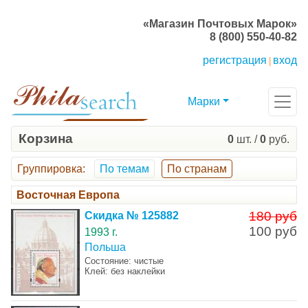
«Магазин Почтовых Марок»
8 (800) 550-40-82
регистрация
вход
|
Марки
Корзина
0
шт. /
0
руб.
Группировка
:
По темам
По странам
Восточная Европа
180 руб
Скидка № 125882
100 руб
1993 г.
Польша
Состояние: чистые
Клей: без наклейки