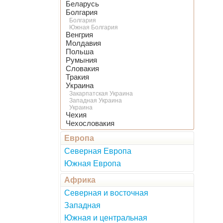
Беларусь
Болгария
Болгария
Южная Болгария
Венгрия
Молдавия
Польша
Румыния
Словакия
Тракия
Украина
Закарпатская Украина
Западная Украина
Украина
Чехия
Чехословакия
Европа
Северная Европа
Южная Европа
Африка
Северная и восточная
Западная
Южная и центральная