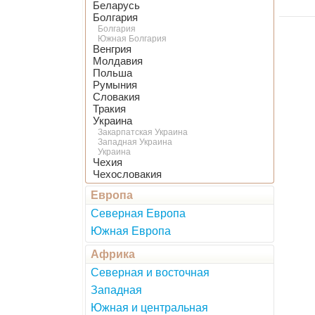
Беларусь
Болгария
Болгария
Южная Болгария
Венгрия
Молдавия
Польша
Румыния
Словакия
Тракия
Украина
Закарпатская Украина
Западная Украина
Украина
Чехия
Чехословакия
Европа
Северная Европа
Южная Европа
Африка
Северная и восточная
Западная
Южная и центральная