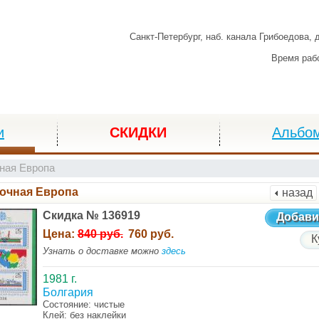
Санкт-Петербург,
наб. канала Грибоедова, 
Время раб
и
СКИДКИ
Альбо
ная Европа
очная Европа
назад
Скидка № 136919
Добави
Цена:
840 руб.
760 руб.
К
Узнать о доставке можно
здесь
1981 г.
Болгария
Состояние: чистые
Клей: без наклейки