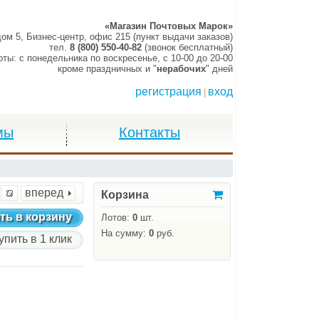
«Магазин Почтовых Марок»
дом 5, Бизнес-центр, офис 215 (пункт выдачи заказов)
тел.
8 (800) 550-40-82
(звонок бесплатный)
оты:
c понедельника по воскресенье,
c 10-00 до 20-00
кроме праздничных и "
нерабочих
" дней
регистрация
вход
|
мы
Контакты
вперед
Корзина
ть в корзину
Лотов:
0
шт.
На сумму:
0
руб.
упить в 1 клик