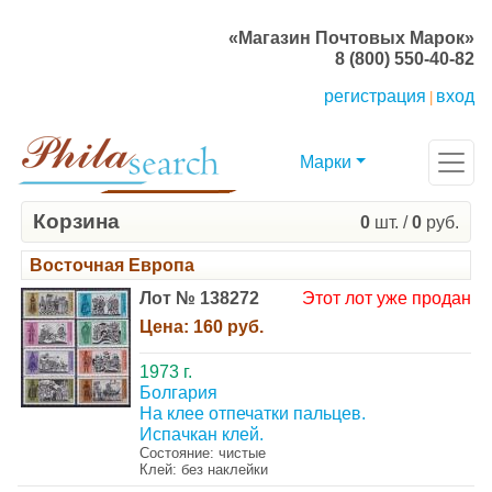
«Магазин Почтовых Марок»
8 (800) 550-40-82
регистрация
вход
|
Марки
Корзина
0
шт. /
0
руб.
Восточная Европа
Лот № 138272
Этот лот уже продан
Цена:
160 руб.
1973 г.
Болгария
На клее отпечатки пальцев.
Испачкан клей.
Состояние: чистые
Клей: без наклейки