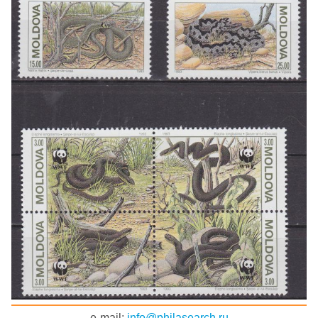
e-mail:
info@philasearch.ru