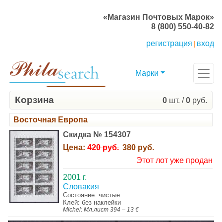
«Магазин Почтовых Марок»
8 (800) 550-40-82
регистрация
вход
|
Марки
Корзина
0
шт. /
0
руб.
Восточная Европа
Скидка № 154307
Цена:
420 руб.
380 руб.
Этот лот уже продан
2001 г.
Словакия
Состояние: чистые
Клей: без наклейки
Michel: Мл.лист 394 – 13 €