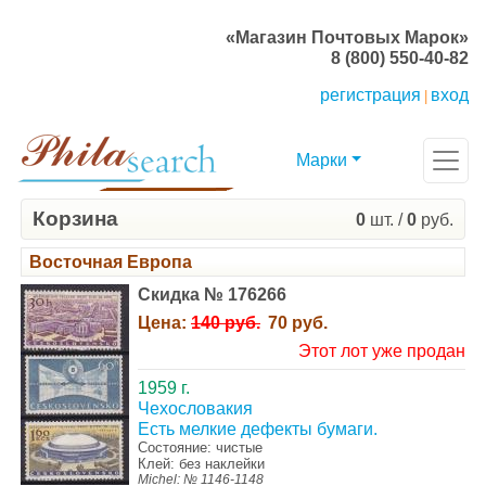
«Магазин Почтовых Марок»
8 (800) 550-40-82
регистрация
вход
|
Марки
Корзина
0
шт. /
0
руб.
Восточная Европа
Скидка № 176266
Цена:
140 руб.
70 руб.
Этот лот уже продан
1959 г.
Чехословакия
Есть мелкие дефекты бумаги.
Состояние: чистые
Клей: без наклейки
Michel: № 1146-1148