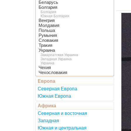
Беларусь
Болгария
Болгария
Южная Болгария
Венгрия
Молдавия
Польша
Румыния
Словакия
Тракия
Украина
Закарпатская Украина
Западная Украина
Украина
Чехия
Чехословакия
Европа
Северная Европа
Южная Европа
Африка
Северная и восточная
Западная
Южная и центральная