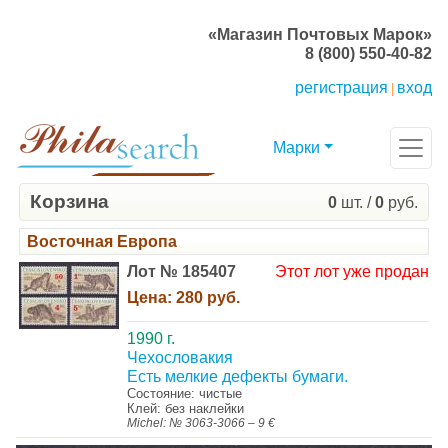
«Магазин Почтовых Марок»
8 (800) 550-40-82
регистрация
вход
|
Марки
Корзина
0
шт. /
0
руб.
Восточная Европа
Лот № 185407
Этот лот уже продан
Цена:
280 руб.
1990 г.
Чехословакия
Есть мелкие дефекты бумаги.
Состояние: чистые
Клей: без наклейки
Michel: № 3063-3066 – 9 €