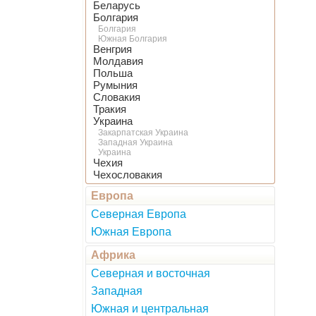
Беларусь
Болгария
Болгария
Южная Болгария
Венгрия
Молдавия
Польша
Румыния
Словакия
Тракия
Украина
Закарпатская Украина
Западная Украина
Украина
Чехия
Чехословакия
Европа
Северная Европа
Южная Европа
Африка
Северная и восточная
Западная
Южная и центральная