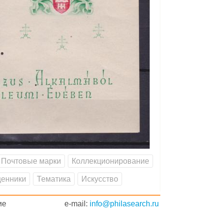
Почтовые марки
Коллекционирование
енники
Тематика
Искусство
ие
e-mail:
info@philasearch.ru