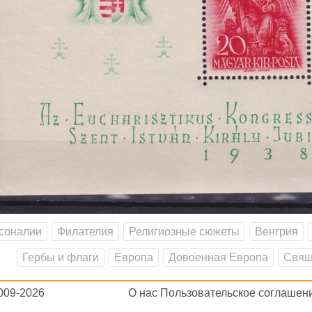
соналии
Филателия
Религиозные сюжеты
Венгрия
Гербы и флаги
Европа
Довоенная Европа
Свящ
2009-2026
О нас
Пользовательское соглашен