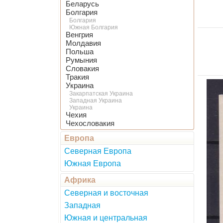
Беларусь
Болгария
Болгария
Южная Болгария
Венгрия
Молдавия
Польша
Румыния
Словакия
Тракия
Украина
Закарпатская Украина
Западная Украина
Украина
Чехия
Чехословакия
Европа
Северная Европа
Южная Европа
Африка
Северная и восточная
Западная
Южная и центральная