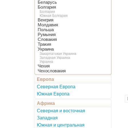
Беларусь
Болгария
Болгария
Южная Болгария
Венгрия
Молдавия
Польша
Румыния
Словакия
Тракия
Украина
Закарпатская Украина
Западная Украина
Украина
Чехия
Чехословакия
Европа
Северная Европа
Южная Европа
Африка
Северная и восточная
Западная
Южная и центральная