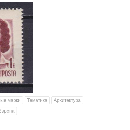
вые марки
Тематика
Архитектура
Европа