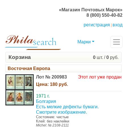
«Магазин Почтовых Марок»
8 (800) 550-40-82
регистрация
вход
|
Марки
Корзина
0
шт. /
0
руб.
Восточная Европа
Лот № 200983
Этот лот уже продан
Цена:
180 руб.
1971 г.
Болгария
Есть мелкие дефекты бумаги.
Смотрите изображение.
Состояние: чистые
Клей: без наклейки
Michel: № 2108-2111