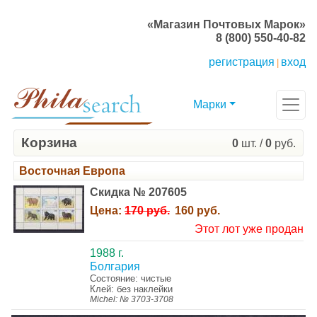
«Магазин Почтовых Марок»
8 (800) 550-40-82
регистрация
вход
|
Марки
Корзина
0
шт. /
0
руб.
Восточная Европа
Скидка № 207605
Цена:
170 руб.
160 руб.
Этот лот уже продан
1988 г.
Болгария
Состояние: чистые
Клей: без наклейки
Michel: № 3703-3708