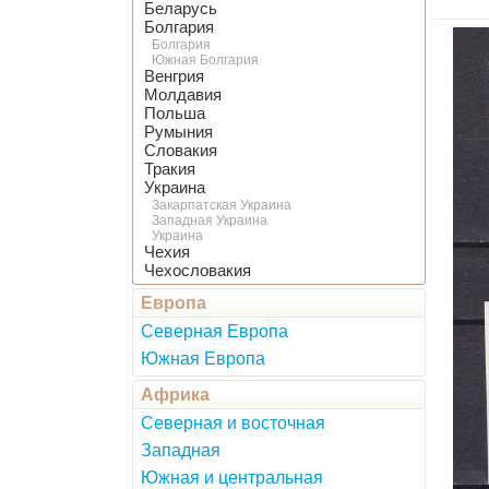
Беларусь
Болгария
Болгария
Южная Болгария
Венгрия
Молдавия
Польша
Румыния
Словакия
Тракия
Украина
Закарпатская Украина
Западная Украина
Украина
Чехия
Чехословакия
Европа
Северная Европа
Южная Европа
Африка
Северная и восточная
Западная
Южная и центральная