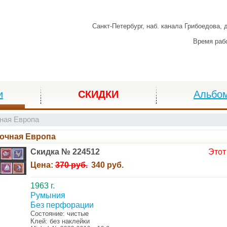
Санкт-Петербург,
наб. канала Грибоедова, 
Время раб
и
СКИДКИ
Альбо
ная Европа
очная Европа
Скидка № 224512
Этот
Цена:
370 руб.
340 руб.
1963 г.
Румыния
Без перфорации
Состояние: чистые
Клей: без наклейки