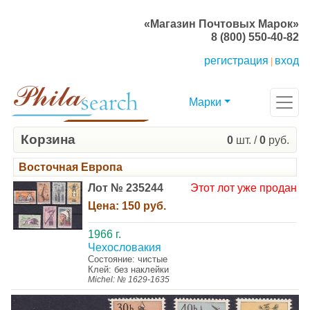
«Магазин Почтовых Марок»
8 (800) 550-40-82
регистрация
вход
|
Марки
Корзина
0
шт. /
0
руб.
Восточная Европа
Лот № 235244
Этот лот уже продан
Цена:
150 руб.
1966 г.
Чехословакия
Состояние: чистые
Клей: без наклейки
Michel: № 1629-1635