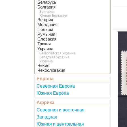
Беларусь
Болгария
Болгария
Южная Болгария
Венгрия
Молдавия
Польша
Румыния
Словакия
Тракия
Украина
Закарпатская Украина
Западная Украина
Украина
Чехия
Чехословакия
Европа
Северная Европа
Южная Европа
Африка
Северная и восточная
Западная
Южная и центральная