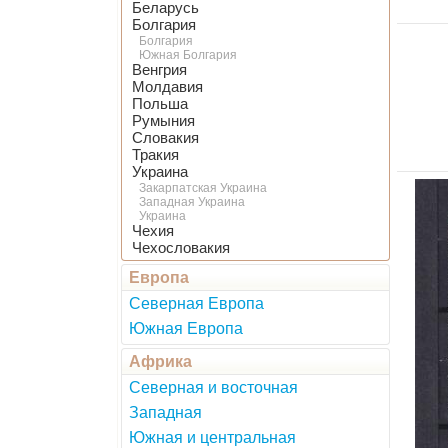
Беларусь
Болгария
Болгария
Южная Болгария
Венгрия
Молдавия
Польша
Румыния
Словакия
Тракия
Украина
Закарпатская Украина
Западная Украина
Украина
Чехия
Чехословакия
Европа
Северная Европа
Южная Европа
Африка
Северная и восточная
Западная
Южная и центральная