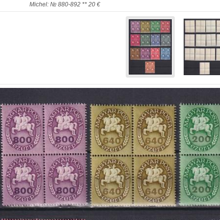
Michel: № 880-892 ** 20 €