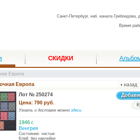
Санкт-Петербург,
наб. канала Грибоедова, 
Время раб
и
СКИДКИ
Альбо
ная Европа
очная Европа
назад
Лот № 250274
Добави
Цена:
790 руб.
К
Узнать о доставке можно
здесь
1946 г.
Венгрия
Состояние: чистые
Клей: без наклейки