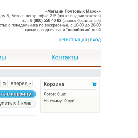
«Магазин Почтовых Марок»
дом 5, Бизнес-центр, офис 215 (пункт выдачи заказов)
тел.
8 (800) 550-40-82
(звонок бесплатный)
оты:
c понедельника по воскресенье,
c 10-00 до 20-00
кроме праздничных и "
нерабочих
" дней
регистрация
вход
|
мы
Контакты
вперед
Корзина
ть в корзину
Лотов:
0
шт.
На сумму:
0
руб.
упить в 1 клик