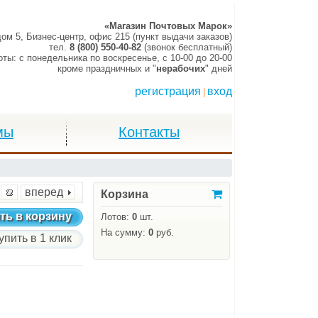
«Магазин Почтовых Марок»
дом 5, Бизнес-центр, офис 215 (пункт выдачи заказов)
тел.
8 (800) 550-40-82
(звонок бесплатный)
оты:
c понедельника по воскресенье,
c 10-00 до 20-00
кроме праздничных и "
нерабочих
" дней
регистрация
вход
|
мы
Контакты
вперед
Корзина
ть в корзину
Лотов:
0
шт.
На сумму:
0
руб.
упить в 1 клик