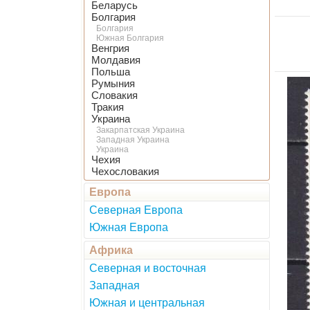
Беларусь
Болгария
Болгария
Южная Болгария
Венгрия
Молдавия
Польша
Румыния
Словакия
Тракия
Украина
Закарпатская Украина
Западная Украина
Украина
Чехия
Чехословакия
Европа
Северная Европа
Южная Европа
Африка
Северная и восточная
Западная
Южная и центральная